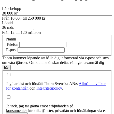
Lånebelopp
30 000 kr
Från
10 000
till
250 000 kr
Löptid
36 mdr.
Från
12
till
120 månader
Namn
Telefon
E-post
Thorn kommer löpande att hålla dig informerad via e-post och sms
om våra tjänster. Om du inte önskar detta, vänligen avanmäl dig
här
Jag har läst och förstått Thorn Svenska AB:s
Allmänna villkor
för kontantlån
och
Integritetspolicy
.
Ja tack, jag tar gärna emot erbjudanden på
konsumentelektronik, tjänster, privatlån och försäkringar via e-