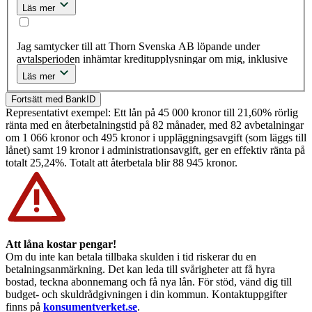
post, SMS och brev från Thorn Svenska AB. Thorn Svenska
Läs mer
AB får använda insamlade personuppgifter såsom namn,
adress, e-post, kreditinformation, ekonomiska förhållanden
samt inköps- och besökshistorik, i syfte att rikta
Jag samtycker till att Thorn Svenska AB löpande under
marknadsföring och reklam på Facebook, Audience Network,
avtalsperioden inhämtar kreditupplysningar om mig, inklusive
Messenger, Instagram, Google display nätverk, Youtube och
information från missbruksregister. Jag samtycker till att Thorn
Läs mer
Googles söknätverk. Du kan när som helst återkalla ditt
Svenska AB använder automatiskt beslutsfattande, inbegripet
samtycke (läs mer i sekretesspolicyn).
profilering, i samband med kreditprövning. Thorn Svenska AB
Fortsätt med BankID
har för identifikationsändamål rätt att samla och in behandla
Representativt exempel: Ett lån på 45 000 kronor till 21,60% rörlig
upplysningar om namn, nuvarande och tidigare adresser och
ränta med en återbetalningstid på 82 månader, med 82 avbetalningar
personnummer.
om 1 066 kronor och 495 kronor i uppläggningsavgift (som läggs till
lånet) samt 19 kronor i administrationsavgift, ger en effektiv ränta på
totalt 25,24%. Totalt att återbetala blir 88 945 kronor.
Att låna kostar pengar!
Om du inte kan betala tillbaka skulden i tid riskerar du en
betalningsanmärkning. Det kan leda till svårigheter att få hyra
bostad, teckna abonnemang och få nya lån. För stöd, vänd dig till
budget- och skuldrådgivningen i din kommun. Kontaktuppgifter
finns på
konsumentverket.se
.